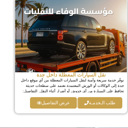
نقل السيارات المعطلة داخل جدة
نوفّر خدمة سريعة وآمنة لنقل السيارات المعطلة من أي موقع داخل
جدة إلى الوكالات أو الورش المعتمدة.نعتمد على سطحات حديثة
تحافظ على السيارة من أي خدوش أو أضرار أثناء النقل. التفاصيل:
سطحات هيدروليك مجهزة بالكامل نقل فوري من موقع العطل حماية
كاملة للصدام والهيكل خدمة متاحة 24 ساعة
طلب الـخدمـة
عرض التفاصيل