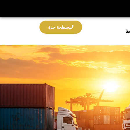
سطحة جدة
نا