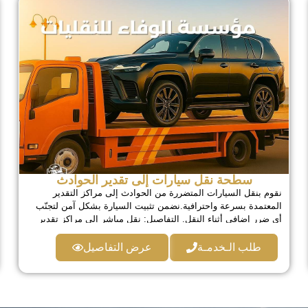
سطحة نقل سيارات إلى تقدير الحوادث
نقوم بنقل السيارات المتضررة من الحوادث إلى مراكز التقدير
المعتمدة بسرعة واحترافية.نضمن تثبيت السيارة بشكل آمن لتجنّب
أي ضرر إضافي أثناء النقل. التفاصيل: نقل مباشر إلى مراكز تقدير
الحوادث تثبيت احترافي للسيارة الحفاظ على الصدام والهيكل
استجابة سريعة للحالات الطارئة
طلب الـخدمـة
عرض التفاصيل