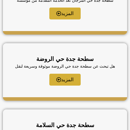
سطحة جدة حي المرجان تعد الخدمة المقدمة من مؤسسة
وفاء صويلح عبدالعزيز السلمي للنقل الخيار الأول لسكان
وزوار منطقة شمال جدة الذين يبحثون عن الكفاءة والسرعة،
المزيد
نحن نوفر خدمات سحب ونقل المركبات في حي المرجان
باحترافية عالية، معتمدين على أحدث السطحات الهيدروليكية
والونش لتغطية كافة احتياجات العملاء سواء داخل الحي أو
للنقل من حي المرجان […]
سطحة جدة حي الروضة
هل تبحث عن سطحة جدة حي الروضة موثوقة وسريعة لنقل
سيارتك بأمان؟ نقدم لك خدمة سحب ونقل السيارات على
مدار 24 ساعة باستخدام أحدث السطحات الهيدروليكية
المزيد
المجهزة للتعامل مع جميع أنواع السيارات. فريقنا من
السائقين المحترفين يضمن وصولك في أسرع وقت للتعامل
مع الأعطال والحوادث، مع الالتزام الكامل بسلامة مركبتك،
سواء كنت بحاجة إلى نقل […]
سطحة جدة حي السلامة