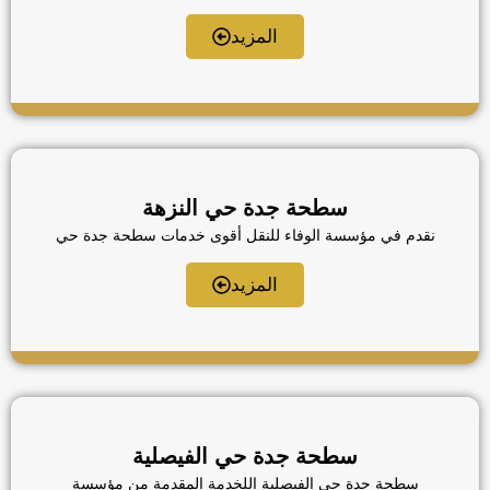
الوفاء للنقل لخدمة أصحاب المركبات في أحد أكثر أحياء جدة
نشاط وحيوية. نحن ندرك أن تعطل سيارتك بشكل مفاجئ
المزيد
وسط ازدحام حي البوادي يسبب الكثير من القلق، لذا صممنا
خدمة استجابة سريعة تعتمد على توزيع أسطولنا في نقاط
استراتيجية تضمن الوصول إليك فور طلب المساعدة. […]
سطحة جدة حي النزهة
نقدم في مؤسسة الوفاء للنقل أقوى خدمات سطحة جدة حي
النزهة لتلبية نداءات الاستغاثة وطلب المساعدة على الطريق
في أي وقت، نمتلك الخبرة التي تجعلنا نتصدر خدمات سحب
المزيد
السيارات في هذا الحي الحيوي، حيث نوفر سطحات هيدروليك
مجهزة لنقل المركبات الحديثة والمنخفضة بكل عناية، يعتمد
عملنا على طاقم عمل محترف يدرك خبايا طرق جدة، مما
[…]
سطحة جدة حي الفيصلية
سطحة جدة حي الفيصلية اللخدمة المقدمة من مؤسسة