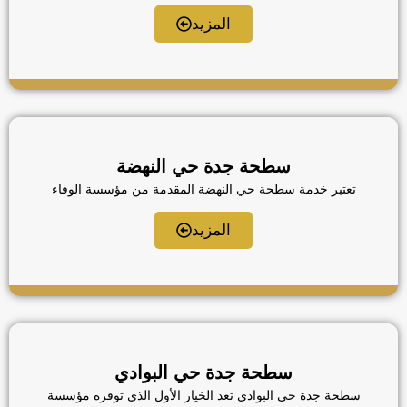
للنقل الحل المثالي والآمن لكافة مشكلات تعطل المركبات
في واحد من أكثر أحياء جدة حيوية وكثافة، نحن ندرك تماما
المزيد
التحديات المرورية في حي الصفا، لذا وفرنا فريق متخصص
يتواجد في نقاط استراتيجية لضمان الاستجابة الفورية
لطلباتكم على مدار الساعة، نعتمد في عملنا على أحدث
السطحات […]
سطحة جدة حي النهضة
تعتبر خدمة سطحة حي النهضة المقدمة من مؤسسة الوفاء
للنقل الحل الأكثر أمانا وموثوقية لسكان وزوار هذا الحي
الراقي بجدة، نحن ندرك تماما قيمة الوقت وأهمية الحفاظ
المزيد
على سلامة المركبات، لذا وفرنا أسطول حديث من
السطحات الهيدروليكية المجهزة خصيصاً للتعامل مع السيارات
الفارهة والرياضية بكل احترافية. يتميز فريقنا بالانتشار الواسع
في شوارع حي النهضة الرئيسية […]
سطحة جدة حي البوادي
سطحة جدة حي البوادي تعد الخيار الأول الذي توفره مؤسسة