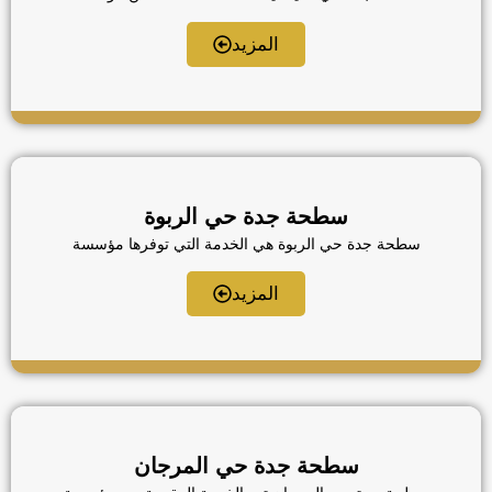
الوفاء للنقل الخيار الأكثر موثوقية لكل من يواجه عطل
مفاجئ أو يحتاج إلى نقل سيارته في قلب جدة، نحن ندرك أن
المزيد
حي الفيصلية يتميز بكثافة مرورية عالية تتطلب سرعة
استجابة استثنائية، لذا نحرص على توزيع أسطولنا في نقاط
استراتيجية لضمان وصول المساعدة إليك فوراً. نلتزم بتقديم
خدمة […]
سطحة جدة حي الربوة
سطحة جدة حي الربوة هي الخدمة التي توفرها مؤسسة
الوفاء للنقل لتلبية احتياجات سكان وزوار منطقة وسط جدة
بفعالية واحترافية عالية، نحن ندرك أن وقوع عطل مفاجئ في
المزيد
منطقة حيوية ومزدحمة مثل حي الربوة يتطلب استجابة
فورية، لذا سخرنا اسطول متميز يتواجد بالقرب منك دائما
لضمان وصول المساعدة في وقت قياسي، تلتزم مؤسستنا
بتقديم حلول […]
سطحة جدة حي المرجان