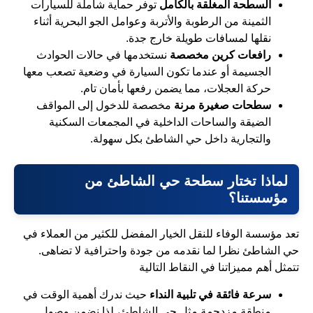
السطحة المغلقة بالكامل
توفر حماية شاملة للسيارات
الثمينة من الرطوبة والأتربة وعوامل الجو البحرية أثناء
نقلها لمسافات طويلة خارج جدة.
رافعات كرين مخصصة
نستخدمها في حالات الحوادث
الجسيمة أو عندما تكون السيارة في وضعية تصعب معها
حركة العجلات، مما يضمن رفعها بأمان تام.
سطحات صغيرة مرنة
مخصصة للدخول إلى المواقف
الضيقة والساحات الداخلية في المجمعات السكنية
والتجارية داخل حي الشاطئ بكل سهولة.
لماذا تختار سطحة حي الشاطئ من
مؤسستنا؟
تعد مؤسسة الوفاء للنقل الخيار المفضل للكثير من العملاء في
حي الشاطئ نظرا لما نقدمه من جودة واحترافية لا تضاهى.
تتمثل أهم مميزاتنا في النقاط التالية
سرعة فائقة في تلبية النداء
حيث ندرك أهمية الوقت في
منطقة مزدحمة مثل حي الشاطئ، لذا نضمن وصول