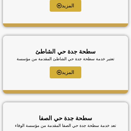
المركبات في أحد أرقى أحياء جدة، نحن نعتمد على أحدث
المزيد
التقنيات في مجال سحب ونقل السيارات، حيث نوفر
سطحات هيدروليك مجهزة للتعامل مع السيارات الفاخرة
والرياضية بكل عناية فائقة. يمتد نطاق عملنا ليشمل كافة
شوارع حي الحمراء […]
سطحة جدة حي الشاطئ
تعتبر خدمة سطحة جدة حي الشاطئ المقدمة من مؤسسة
الوفاء للنقل الخيار الأول والأكثر موثوقية في واحدة من أرقى
مناطق جدة الحيوية. نحن ندرك تماما متطلبات سكان حي
المزيد
الشاطئ وزوار الواجهة البحرية، لذا وفرنا أسطول متكامل
من السطحات الهيدروليكية الحديثة لضمان نقل السيارات
الفارهة والرياضية بأقصى درجات العناية. يعمل فريقنا
المحترف على مدار الساعة لتقديم […]
سطحة جدة حي الصفا
تعد خدمة سطحة جدة حي الصفا المقدمة من مؤسسة الوفاء