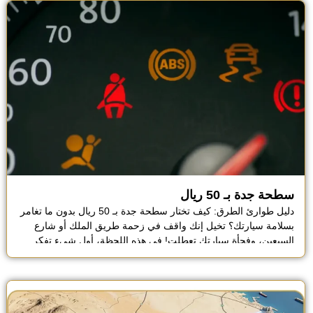
سطحة جدة بـ 50 ريال
دليل طوارئ الطرق: كيف تختار سطحة جدة بـ 50 ريال بدون ما تغامر
بسلامة سيارتك؟ تخيل إنك واقف في زحمة طريق الملك أو شارع
السبعين، وفجأة سيارتك تعطلت! في هذه اللحظة، أول شيء تفكر
فيه هو إنك تلاقي رقم سطحه يجيك بسرعة، ويخلصك من الموقف
بدون ما يستغل ظروفك ويطلب مبلغ خيالي. لو فتحت الجوال […]