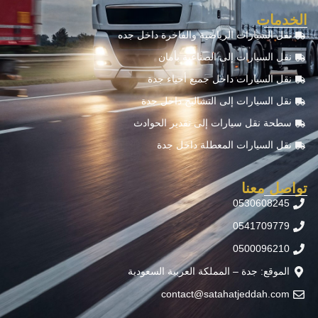
الخدمات
نقل السيارات الرياضية والفاخرة داخل جده
نقل السيارات إلى الصناعية بأمان
نقل السيارات داخل جميع أحياء جدة
نقل السيارات إلى التشاليح داخل جدة
سطحة نقل سيارات إلى تقدير الحوادث
نقل السيارات المعطلة داخل جدة
تواصل معنا
0530608245
0541709779
0500096210
الموقع: جدة – المملكة العربية السعودية
contact@satahatjeddah.com