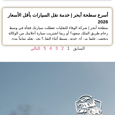
موقعك في وقت قياسي جدا ونقل سيارتك بأمان تام دون أي تأخير.
يمتلك […]
أسرع سطحة أبحر | خدمة نقل السيارات بأقل الأسعار
2026
سطحة أبحر | شركة الوفاء للنقليات تعطلت سيارتك فجأة في وسط
زحام طريق الملك سعود؟ أو ربما اشتريت سيارة أحلامك من الوكالة
وتخشى عليها من أي خدش بسيط أثناء النقل؟ نحن نعلم تماماً مدى
التوتر والقلق الذي يصاحب هذه اللحظات الصعبة، خاصة عندما تبحث
السابق
1
2
3
4
5
التالي
عن خدمة موثوقة وسريعة في منطقة أبحر بجدة. في شركة الوفاء
[…]