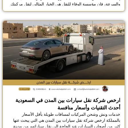
والسرعة، فإن مؤسسة الوفاء للنقل هي الخيار المثالي لنقل مركبتك
بكل احترافية، نحن نمتلك أسطول حديث من السطحات الهيدروليكية
المتطورة التي تتميز بقدرتها على النزول لمستوى الأرض، مما يضمن
تحميل السيارات الرياضية والفارهة دون تعرض […]
ارخص شركة نقل سيارات بين المدن في السعودية
أحدث التقنيات وأسعار منافسة
خدمات ونش وشحن المركبات لمسافات طويلة بأقل الأسعار
بالمملكة ارخص شركة نقل سيارات بين المدن هي التي يبحث عنها
كثير من أصحاب السيارات عند الحاجة إلى نقل سياراتهم من مدينة